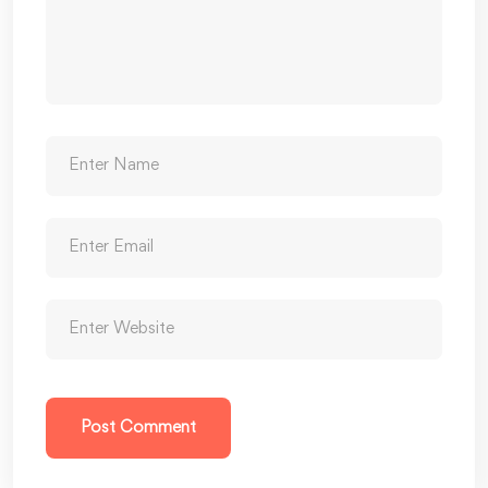
Post Comment