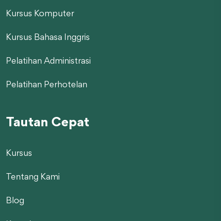
Kursus Komputer
Kursus Bahasa Inggris
Pelatihan Administrasi
Pelatihan Perhotelan
Tautan Cepat
Kursus
Tentang Kami
Blog