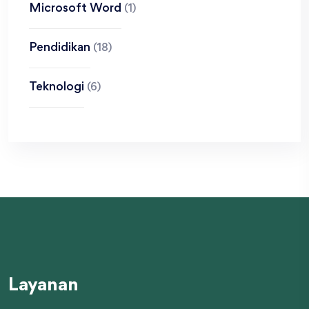
Microsoft Word
(1)
Pendidikan
(18)
Teknologi
(6)
Layanan