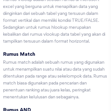
excel yang berguna untuk menapilkan data yang
diinginkan dari sebuah tabel yang tersusun dalam
format vertikal dan memiliki kondisi TRUE/FALSE.
Sedangkan untuk rumus hlookup merupakan
kebalikan dari rumus vlookup data tabel yang akan di
tampilkan tersusun dalam format horizontal.
Rumus Match
Rumus match adalah sebuah rumus yang digunakan
untuk menampilkan suatu nilai atau data yang sudah
ditentukan pada range atau sekelompok data. Rumus
match biasa digunakan pada pencarian dan
penentuan ranking atau juara kelas, peringkat
menentukan kelulusan dan sebagainya.
Rumus AND