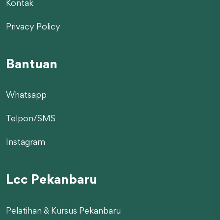
Kontak
Privacy Policy
Bantuan
Whatsapp
Telpon/SMS
Instagram
Lcc Pekanbaru
Pelatihan & Kursus Pekanbaru