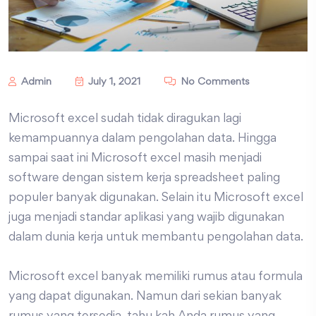
Admin
July 1, 2021
No Comments
Microsoft excel sudah tidak diragukan lagi
kemampuannya dalam pengolahan data. Hingga
sampai saat ini Microsoft excel masih menjadi
software dengan sistem kerja spreadsheet paling
populer banyak digunakan. Selain itu Microsoft excel
juga menjadi standar aplikasi yang wajib digunakan
dalam dunia kerja untuk membantu pengolahan data.
Microsoft excel banyak memiliki rumus atau formula
yang dapat digunakan. Namun dari sekian banyak